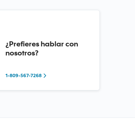
¿Prefieres hablar con
nosotros?
Llámanos al 1-809-567-7268
1-809-567-7268