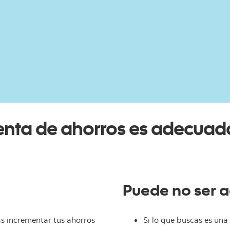
orro alto rendimiento en pesos
enta de ahorros es adecuada
Puede no ser a
s incrementar tus ahorros
Si lo que buscas es una