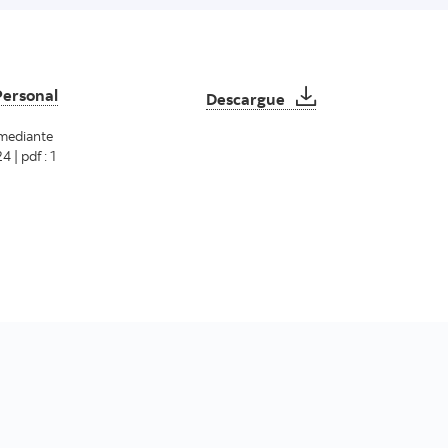
Hoja de Resumen - Con
Personal
Descargue
 mediante
| pdf : 1