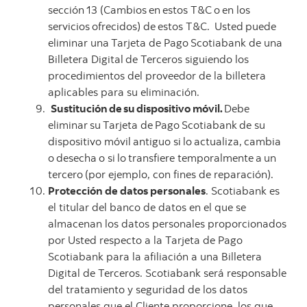
sección
13
(Cambios
en
estos
T&C
o
en
los
servicios
ofrecidos)
de
estos T&C.
Usted
puede
eliminar
una
Tarjeta
de
Pago
Scotiabank
de
una
Billetera
Digital
de
Terceros
siguiendo los
procedimientos del proveedor de la billetera
aplicables para su eliminación.
Sustitución
de
su
dispositivo
móvil.
Debe
eliminar
su
Tarjeta
de
Pago
Scotiabank
de
su
dispositivo móvil
antiguo
si
lo
actualiza,
cambia
o
desecha
o
si
lo
transfiere
temporalmente
a
un
tercero
(por
ejemplo, con fines de reparación).
Protección de datos personales
. Scotiabank es
el titular del banco de datos en el que se
almacenan los datos personales proporcionados
por Usted respecto a la Tarjeta de Pago
Scotiabank para la afiliación a una Billetera
Digital de Terceros. Scotiabank será responsable
del tratamiento y seguridad de los datos
personales que el Cliente proporcione, los que