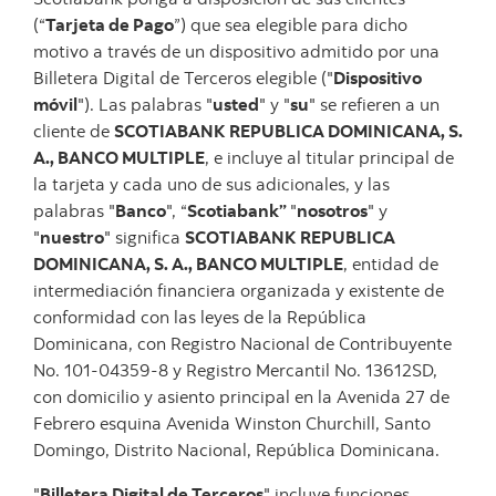
(“
Tarjeta de Pago
”) que sea elegible para dicho
motivo a través de un dispositivo admitido por una
Billetera Digital de Terceros elegible ("
Dispositivo
móvil
"). Las palabras "
usted
" y "
su
" se refieren a un
cliente de
SCOTIABANK REPUBLICA DOMINICANA, S.
A., BANCO MULTIPLE
, e incluye al titular principal de
la tarjeta y cada uno de sus adicionales, y las
palabras "
Banco
", “
Scotiabank”
"
nosotros
" y
"
nuestro
" significa
SCOTIABANK REPUBLICA
DOMINICANA, S. A., BANCO MULTIPLE
, entidad de
intermediación financiera organizada y existente de
conformidad con las leyes de la República
Dominicana, con Registro Nacional de Contribuyente
No. 101-04359-8 y Registro Mercantil No. 13612SD,
con domicilio y asiento principal en la Avenida 27 de
Febrero esquina Avenida Winston Churchill, Santo
Domingo, Distrito Nacional, República Dominicana.
"
Billetera Digital de Terceros
" incluye funciones,