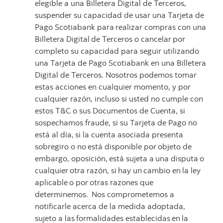
elegible a una Billetera Digital de Terceros,
suspender su capacidad de usar una
Tarjeta
de
Pago
Scotiabank
para
realizar
compras
con
una
Billetera
Digital
de
Terceros
o
cancelar
por
completo su capacidad para seguir utilizando
una Tarjeta de Pago Scotiabank en una Billetera
Digital de Terceros. Nosotros podemos tomar
estas acciones en
cualquier momento, y por
cualquier razón, incluso si usted no cumple con
estos T&C o sus Documentos de Cuenta, si
sospechamos fraude, si su Tarjeta de Pago
no
está
al
día,
si
la
cuenta
asociada
presenta
sobregiro
o
no
está
disponible
por
objeto
de
embargo, oposición,
está
sujeta
a
una
disputa
o
cualquier
otra
razón,
si
hay
un
cambio
en
la
ley
aplicable
o
por
otras razones que
determinemos.
Nos comprometemos a
notificarle acerca de la medida adoptada,
sujeto a las
formalidades
establecidas
en
la