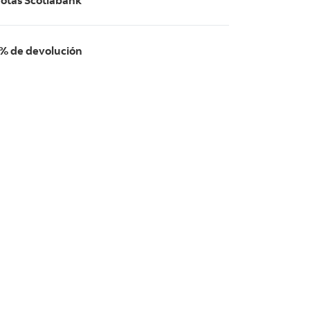
otas Scotiabank
% de devolución