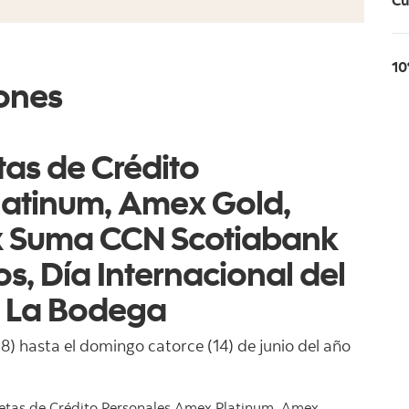
Cu
10
ones
tas de Crédito
latinum, Amex Gold,
ex Suma CCN Scotiabank
s, Día Internacional del
– La Bodega
8) hasta el domingo catorce (14) de junio del año
rjetas de Crédito Personales Amex Platinum, Amex