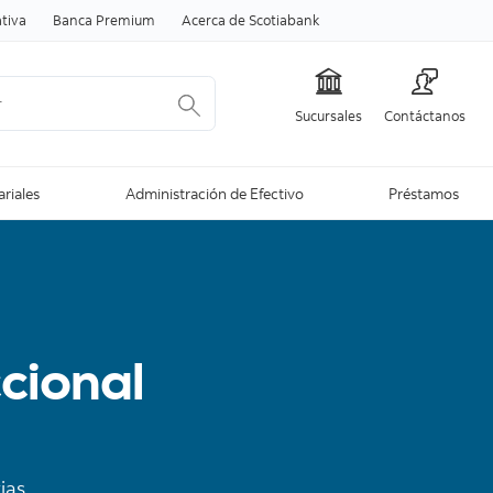
Skip to content
tiva
Banca Premium
Acerca de Scotiabank
Sucursales
Contáctanos
ariales
Administración de Efectivo
Préstamos
cional
ias