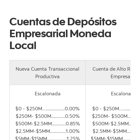
Cuentas de Depósitos
Empresarial Moneda
Local
Nueva Cuenta Transaccional
Cuenta de Alto Rend
Productiva
Empresarial
Escalonada
Escalonada
$0 - $250M…..............0.00%
$0 - $250M…...........
$250M- $500M...........0.50%
$250M- $500M.........
$500M-$2.5MM...........0.85%
$500M-$2.5MM.........
$2.5MM-$5MM.............1.00%
$2.5MM-$5MM..........
$5MM-$15MM................1.25%
$5MM-$15MM............