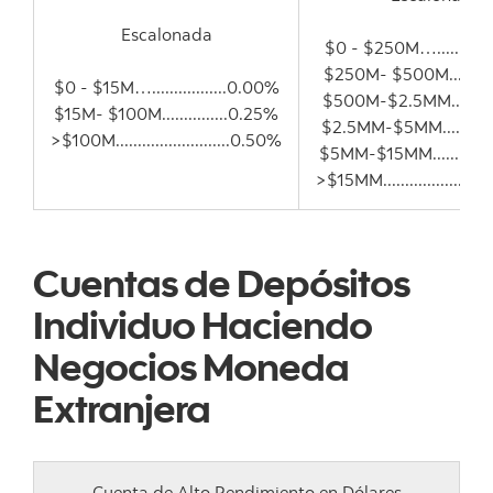
Escalonada
$0 - $250M…...........
$250M- $500M.........
$0 - $15M….................0.00%
$500M-$2.5MM........
$15M- $100M...............0.25%
$2.5MM-$5MM..........
>$100M..........................0.50%
$5MM-$15MM............
>$15MM......................
Cuentas de Depósitos
Individuo Haciendo
Negocios Moneda
Extranjera
Cuenta de Alto Rendimiento en Dólares