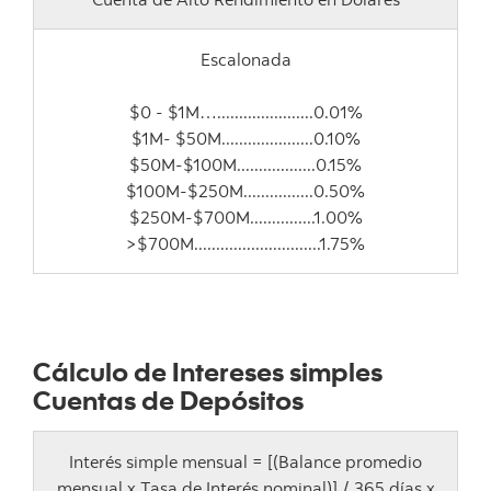
Escalonada
$0 - $1M…......................0.01%
$1M- $50M.....................0.10%
$50M-$100M..................0.15%
$100M-$250M................0.50%
$250M-$700M...............1.00%
>$700M.............................1.75%
Cálculo de Intereses simples
Cuentas de Depósitos
Interés simple mensual = [(Balance promedio
mensual x Tasa de Interés nominal)] / 365 días x