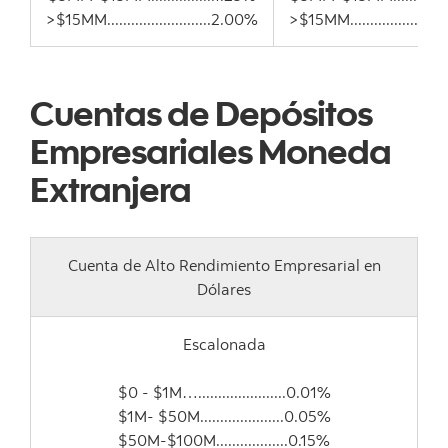
>$15MM..........................2.00%
>$15MM......................
Cuentas de Depósitos
Empresariales Moneda
Extranjera
Cuenta de Alto Rendimiento Empresarial en
Dólares
Escalonada
$0 - $1M…......................0.01%
$1M- $50M.....................0.05%
$50M-$100M..................0.15%