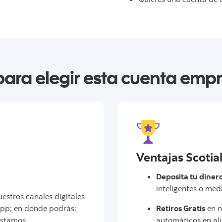
para elegir esta cuenta empr
Ventajas Scoti
Deposita tu diner
inteligentes o med
estros canales digitales
App; en donde podrás:
Retiros Gratis
en n
réstamos
automáticos en al