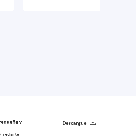
Hoja de Resumen - Co
 Pequeña y
Descargue
) mediante