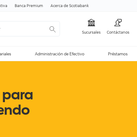
Skip to content
tiva
Banca Premium
Acerca de Scotiabank
Sucursales
Contáctanos
ariales
Administración de Efectivo
Préstamos
 para
iendo