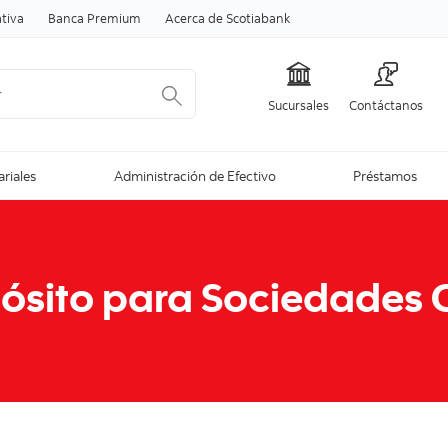
Skip to content
tiva
Banca Premium
Acerca de Scotiabank
Sucursales
Contáctanos
ariales
Administración de Efectivo
Préstamos
ósito para Sociedades 