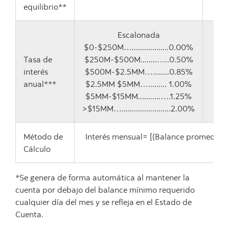
equilibrio**
Escalonada
$0-$250M…..................0.00%
Tasa de
$250M-$500M........…..0.50%
interés
$500M-$2.5MM…........0.85%
anual***
$2.5MM $5MM…......... 1.00%
$5MM-$15MM...........….1.25%
>$15MM…........................2.00%
Método de
Interés mensual= [(Balance promedio x 
Cálculo
*Se genera de forma automática al mantener la
cuenta por debajo del balance mínimo requerido
cualquier día del mes y se refleja en el Estado de
Cuenta.