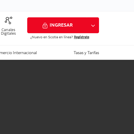
INGRESAR
Canales
Digitales
¿Nuevo en Scotia en línea?
Regístrate
mercio Internacional
Tasas y Tarifas