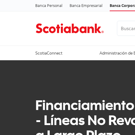
Banca Personal
Banca Empresarial
Banca Corpor
Buscar
Ver todo
ScotiaConnect
Administración de 
Financiamiento
- Líneas No Rev
a Largo Plazo