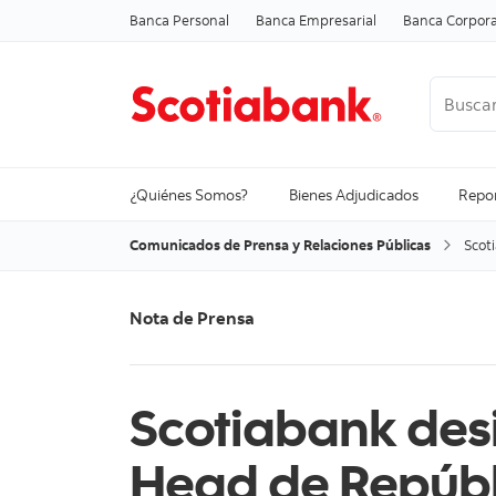
Banca Personal
Banca Empresarial
Banca Corpora
Buscar
Ver todo
¿Quiénes Somos?
Bienes Adjudicados
Repor
Comunicados de Prensa y Relaciones Públicas
Scot
Nota de P
rensa
Scotiabank des
Head de Repúbl