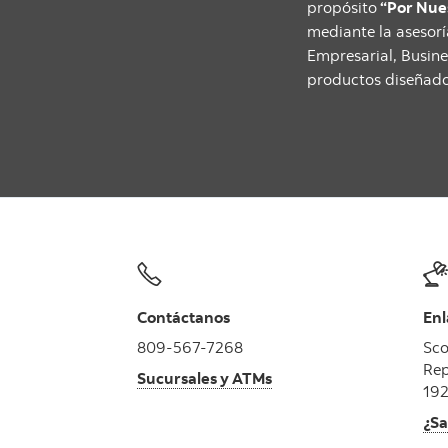
propósito
“Por Nue
mediante la asesorí
Empresarial, Busine
productos diseñados
Contáctanos
Enl
809-567-7268
Sco
Rep
Sucursales y ATMs
192
¿Sa