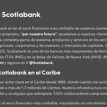
 Scotiabank
ank es ser el socio financiero más confiable de nuestros cliente
o propósito,
“por nuestro futuro”
, ayudamos a nuestros cliente
na completa gama de asesoría, productos y servicios en los sec
privada, corporativa y de inversión, y mercados de capitales.
2025), Scotiabank es uno de los bancos más importantes de Norte
to (TSX: BNS) y en la Bolsa de Valores de Nueva York (NYSE: BN
om
y síganos en X
@Scotiabank.
cotiabank en el Caribe
un actor clave en el Caribe desde 1889, donde cuenta con acti
de a más de 1.7 millones de clientes. Nuestra infraestructura 
les y un equipo que sobrepasa 7,000 colaboradores comprometi
er el socio financiero más confiable, impulsando un crecimiento 