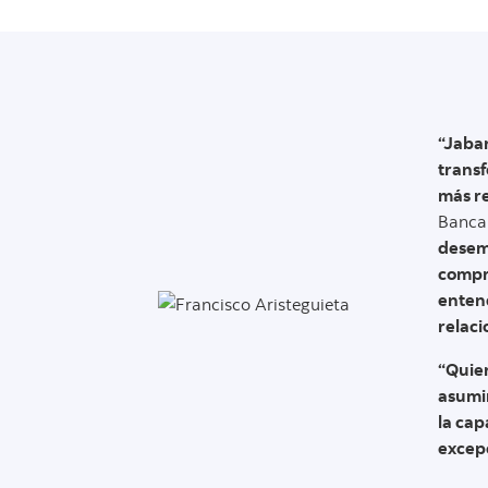
“Jabar
transf
más r
Banca 
desemp
compr
entend
relaci
“Quier
asumir
la cap
excepc