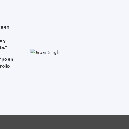
ve en
o y
to.”
empo en
rollo