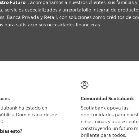
stro Futuro”
, acompañamos a nuestros clientes, sus familias y
a, servicios especializados y un portafolio integral de produc
ss, Banca Privada y Retail, con soluciones como créditos de c
 para satisfacer sus necesidades financieras.
aces
Comunidad Scotiabank
tiabank ha estado en
Scotiabank apoya las
ública Dominicana desde
oportunidades para nuest
0.
niños, niñas y adolescente
construyendo un futuro m
bías esto?
brillante para todos.