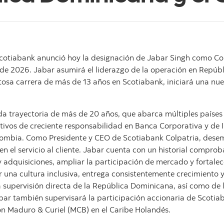
cotiabank anunció hoy la designación de Jabar Singh como Co
ro de 2026. Jabar asumirá el liderazgo de la operación en Repú
itosa carrera de más de 13 años en Scotiabank, iniciará una nue
da trayectoria de más de 20 años, que abarca múltiples países 
ivos de creciente responsabilidad en Banca Corporativa y de 
lombia. Como Presidente y CEO de Scotiabank Colpatria, dese
 en el servicio al cliente. Jabar cuenta con un historial compro
y adquisiciones, ampliar la participación de mercado y fortale
ar una cultura inclusiva, entrega consistentemente crecimiento
 supervisión directa de la República Dominicana, así como de 
ar también supervisará la participación accionaria de Scotiab
n Maduro & Curiel (MCB) en el Caribe Holandés.