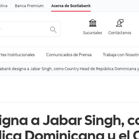
Skip to content
tiva
Banca Premium
Acerca de Scotiabank
Sucursales
Contáctanos
Ver todo
Ver todo
tes Institucionales
Comunicados de Prensa
Trabaja con Nosotr
iabank designa a Jabar Singh, como Country Head de República Dominicana y 
igna a Jabar Singh, 
ica Dominicana y el 