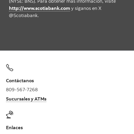
(NYSE: BNS). Para obtener más información, visite
http://www.scotiabank.com
y síganos en X
@Scotiabank.
Contáctanos
809-567-7268
Sucursales y ATMs
Enlaces